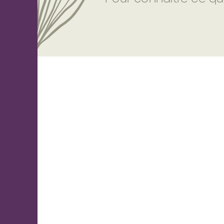
Nouvelles
Activités
Membres
À
propos
Nous
joindre