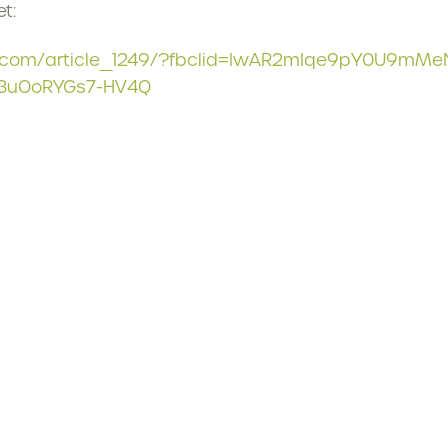
t:
flet.com/article_1249/?fbclid=IwAR2mIqe9pY0U9mM
3uOoRYGs7-HV4Q