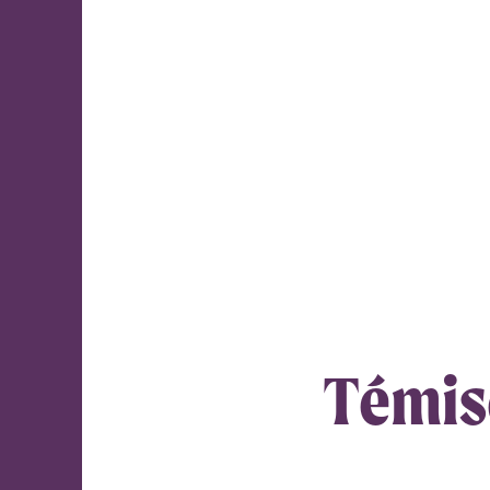
Bureau:
819
622-
0777
Intervention:
819
622-
0111
info@centrefemmestemiscamingue.com
Témis