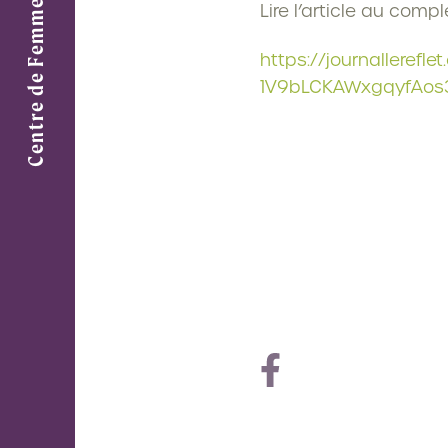
Lire l’article au comple
https://journallere
1V9bLCKAWxgqyfAos