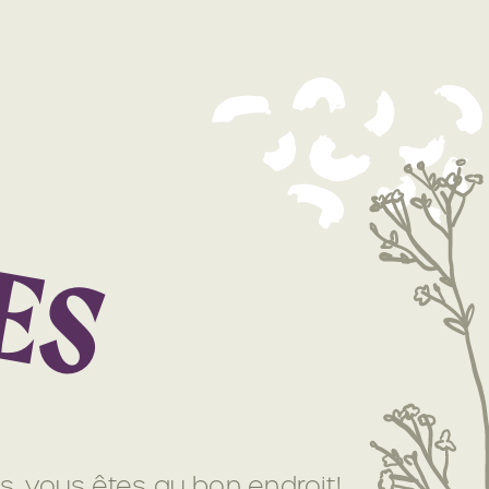
E
S
, vous êtes au bon endroit!