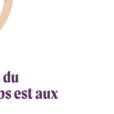
 du
s est aux