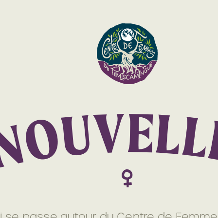
V
E
L
U
L
O
N
i se passe autour du Centre de Femmes