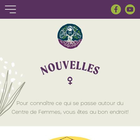
V
E
L
U
L
O
E
N
S
Pour connaître ce qui se passe autour du
Centre de Femmes, vous êtes au bon endroit!