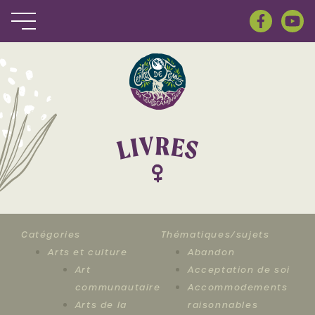
R
V
E
I
S
L
Catégories
Thématiques/sujets
Arts et culture
Abandon
Art
Acceptation de soi
communautaire
Accommodements
Arts de la
raisonnables