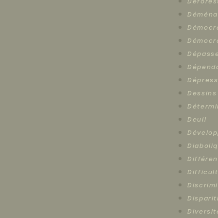
Défores
Déména
Démocr
Démocra
Dépasse
Dépend
Dépress
Dessins
Détermi
Deuil
Dévelop
Diaboli
Différe
Difficul
Discrim
Disparit
Diversi