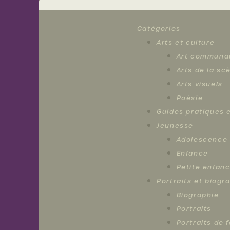
Nouvelles
Catégories
Arts et culture
Activités
Art communa
Arts de la sc
Arts visuels
Membres
Poésie
Guides pratiques e
À
Jeunesse
Adolescence
propos
Enfance
Petite enfan
Portraits et biogr
Nous
Biographie
joindre
Portraits
Portraits de