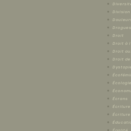
Diversit
Division
Douleur
Drogue
Droit
Droit à 
Droit au
Droit d
Dystopi
Écofémi
Écologi
Économ
Écrans
Écriture
Écriture
Éducati
Égalité