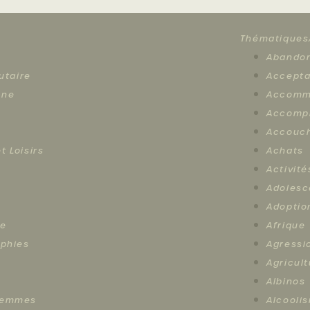
Thématiques
Abando
utaire
Accepta
ène
Accomm
Accomp
Accouc
t Loisirs
Achats
Activité
Adoles
Adoptio
ce
Afrique
aphies
Agressi
Agricul
Albinos
 femmes
Alcooli