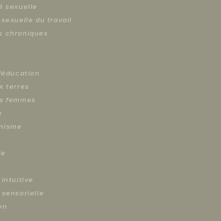
é sexuelle
 sexuelle du travail
s chroniques
s
l'éducation
x terres
es femmes
e
nisme
e
ie
 intuitive
 sensorielle
on