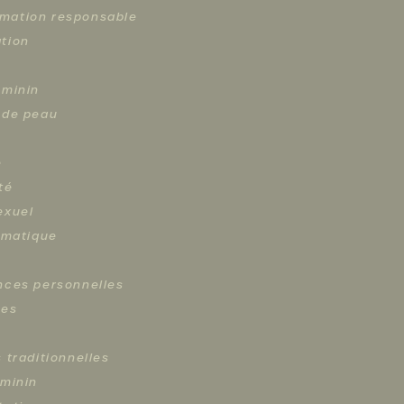
ation responsable
tion
éminin
 de peau
e
té
exuel
limatique
nces personnelles
ces
 traditionnelles
éminin