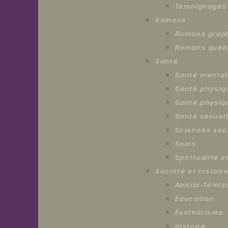
Témoignages
Bureau:
Romans
819
622-
Romans grap
0777
Romans québ
Intervention:
819
Santé
622-
Santé mental
0111
Santé physiq
info@centrefemmestemiscamingue.com
Santé physiq
Santé sexuel
Sciences soc
Soins
Spiritualité 
Société et histoir
Abitibi-Témi
Éducation
Ésothérisme
Histoire