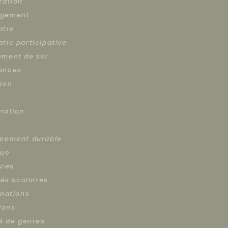
tation
gement
atie
tie participative
ment de soi
ances
ion
nation
pement durable
que
nces
tés scolaires
inations
ions
té de genres