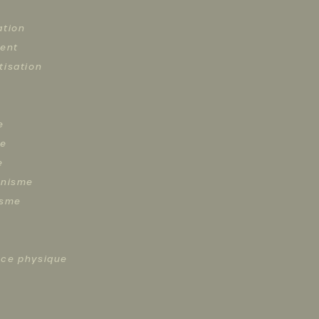
ation
ment
tisation
e
ie
e
inisme
isme
ce physique