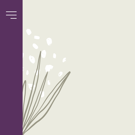
Services
Biblio
l’Antre-
Semeuse