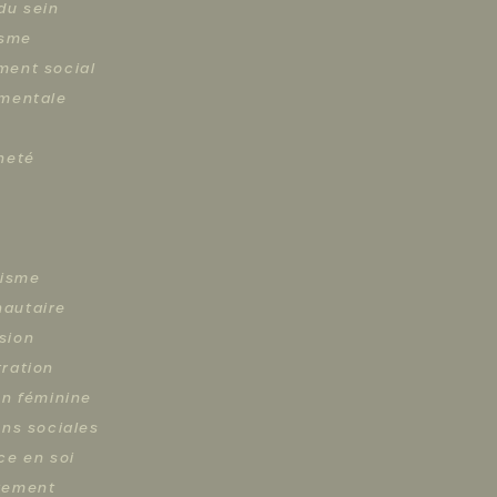
du sein
isme
ent social
mentale
neté
lisme
autaire
sion
ration
on féminine
ons sociales
ce en soi
tement