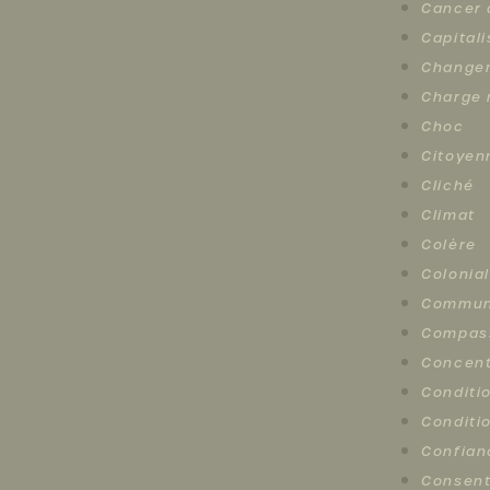
Cancer 
Capital
Changem
Charge 
Choc
Citoyen
Cliché
Climat
Colère
Colonia
Commun
Compas
Concent
Conditi
Conditi
Confian
Consen