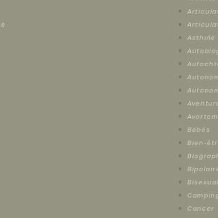
Articula
le
Articula
Asthme
Autobio
Autocht
Autono
Autonom
Aventur
Avortem
Bébés
Bien-êt
Biograp
Bipolair
Bisexual
Campin
Cancer