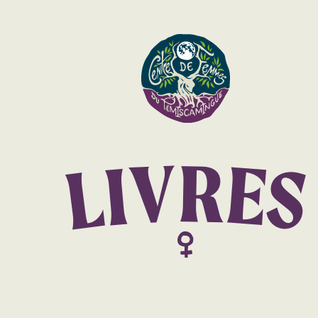
R
V
E
I
S
L