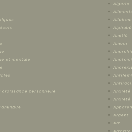
Algérie
Aliment
hiques
Allaite
écois
Alphabé
Amitié
e
Amour
ue
Anarchi
ue et mentale
Anatom
le
Anorexi
iales
Antifém
Antirac
et croissance personnelle
Anxiété
e
Anxiété
scamingue
Apparen
Argent
Art
Arthrite