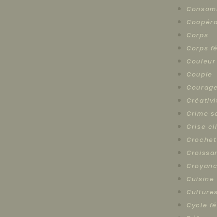
Consomm
Coopéra
Corps
Corps f
Couleur
Couple
Courag
Créativi
Crime s
Crise c
Crochet
Croissa
Croyan
Cuisine
Cultures
Cycle f