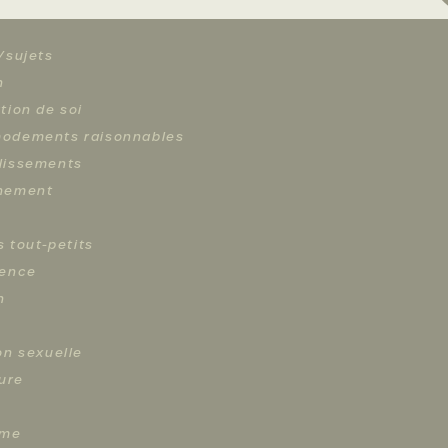
/sujets
n
tion de soi
odements raisonnables
lissements
hement
s tout-petits
cence
n
on sexuelle
ture
sme