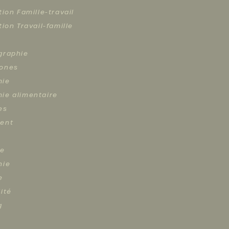
tion Famille-travail
tion Travail-famille
graphie
ones
mie
ie alimentaire
es
ent
re
hie
e
ité
g