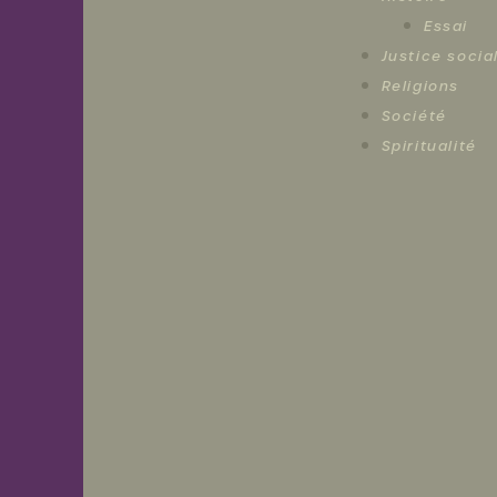
Essai
Justice socia
Religions
Société
Spiritualité