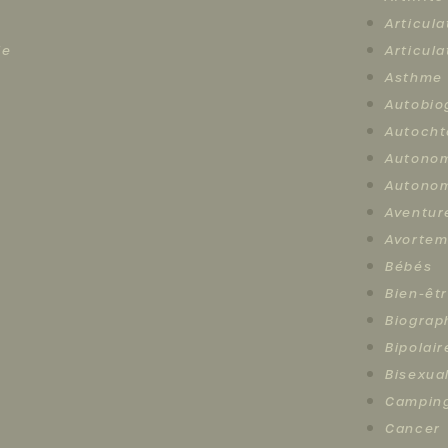
Articula
le
Articula
Asthme
Autobio
Autocht
Autono
Autonom
Aventur
Avortem
Bébés
Bien-êt
Biograp
Bipolair
Bisexual
Campin
Cancer