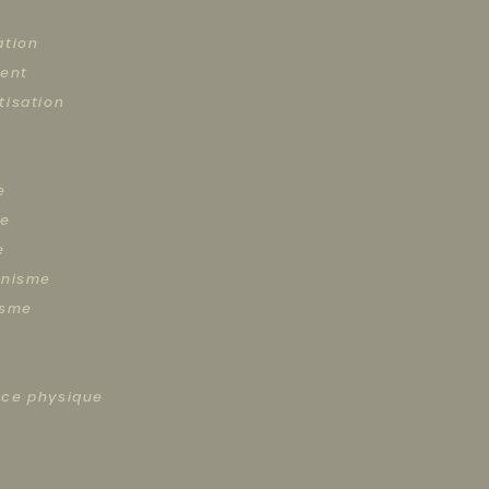
ation
ment
tisation
e
ie
e
inisme
isme
ce physique