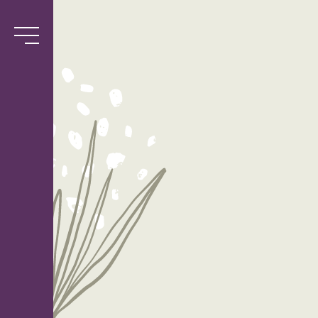
Services
Biblio
l’Antre-
Semeuse