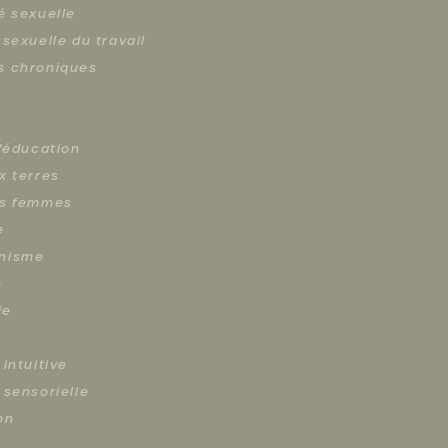
é sexuelle
 sexuelle du travail
s chroniques
s
l'éducation
x terres
es femmes
e
nisme
e
ie
 intuitive
 sensorielle
on