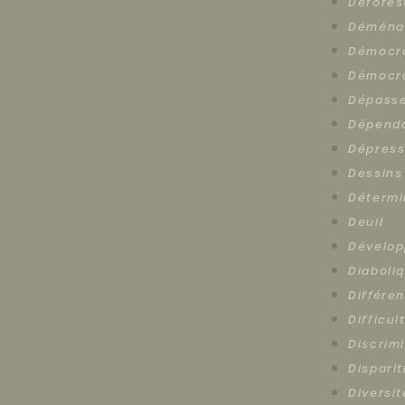
Défores
Déména
Démocr
Démocra
Dépasse
Dépend
Dépress
Dessins
Détermi
Deuil
Dévelop
Diaboli
Différe
Difficul
Discrim
Disparit
Diversi