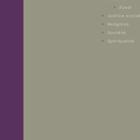
Essai
Justice socia
Religions
Société
Spiritualité