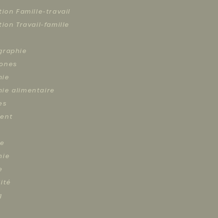
tion Famille-travail
tion Travail-famille
graphie
ones
mie
ie alimentaire
es
ent
re
hie
e
ité
g