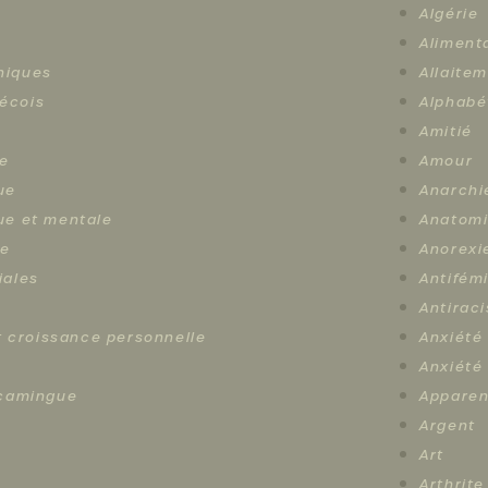
Algérie
Aliment
hiques
Allaite
écois
Alphabé
Amitié
e
Amour
ue
Anarchi
ue et mentale
Anatom
le
Anorexi
iales
Antifém
Antirac
et croissance personnelle
Anxiété
e
Anxiété
scamingue
Apparen
Argent
Art
Arthrite