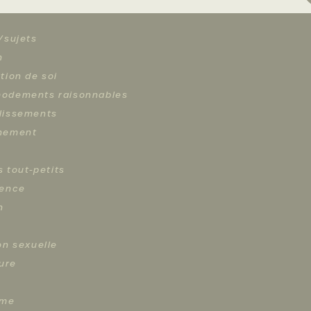
/sujets
n
tion de soi
odements raisonnables
lissements
hement
s tout-petits
cence
n
on sexuelle
ture
sme