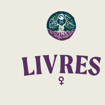
R
V
E
I
S
L