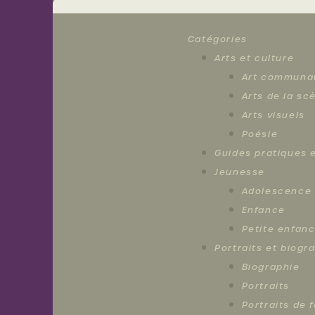
Nouvelles
Catégories
Arts et culture
Activités
Art communa
Arts de la sc
Arts visuels
Membres
Poésie
Guides pratiques e
À
Jeunesse
Adolescence
propos
Enfance
Petite enfan
Portraits et biogr
Nous
Biographie
joindre
Portraits
Portraits de