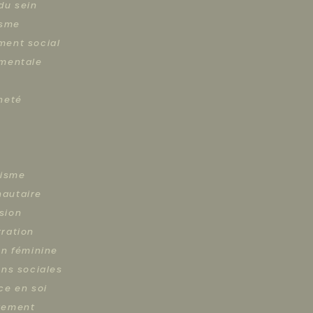
du sein
isme
ent social
mentale
neté
lisme
autaire
sion
ration
on féminine
ons sociales
ce en soi
tement