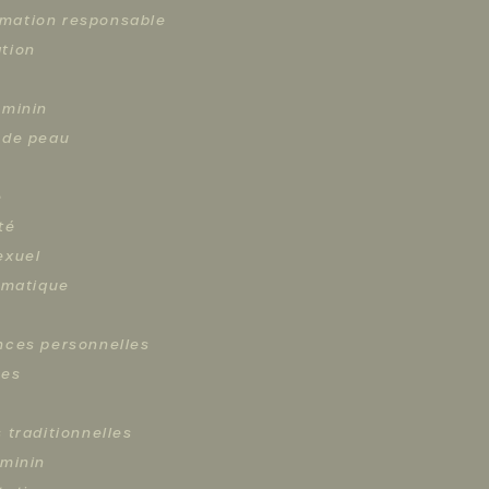
ation responsable
tion
éminin
 de peau
e
té
exuel
limatique
nces personnelles
ces
 traditionnelles
éminin