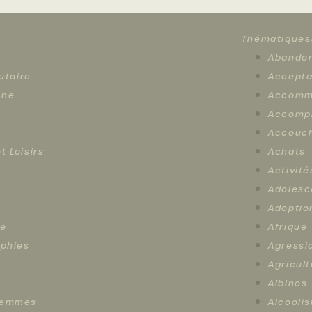
Thématiques
Abando
utaire
Accepta
ène
Accomm
Accomp
Accouc
t Loisirs
Achats
Activité
Adoles
Adoptio
ce
Afrique
aphies
Agressi
Agricul
Albinos
 femmes
Alcooli