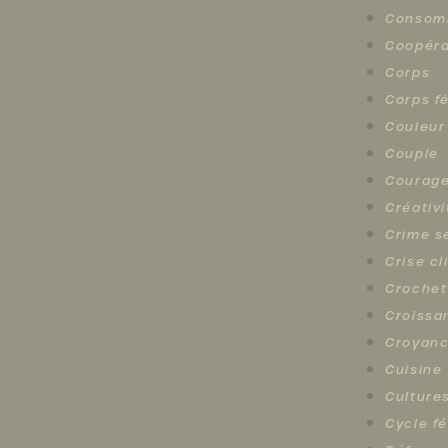
Consomm
Coopéra
Corps
Corps f
Couleur
Couple
Courag
Créativi
Crime s
Crise c
Crochet
Croissa
Croyan
Cuisine
Cultures
Cycle f