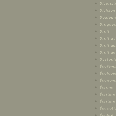
Diversit
Division
Douleur
Drogue
Droit
Droit à 
Droit au
Droit d
Dystopi
Écofémi
Écologi
Économ
Écrans
Écriture
Écriture
Éducati
Égalité