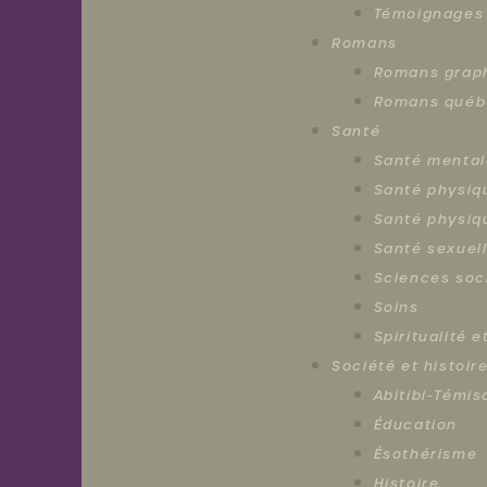
Témoignages
Bureau:
Romans
819
622-
Romans grap
0777
Romans québ
Intervention:
819
Santé
622-
Santé mental
0111
Santé physiq
info@centrefemmestemiscamingue.com
Santé physiq
Santé sexuel
Sciences soc
Soins
Spiritualité 
Société et histoir
Abitibi-Témi
Éducation
Ésothérisme
Histoire