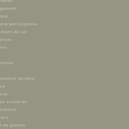
tation
gement
atie
tie participative
ment de soi
ances
ion
nation
pement durable
que
nces
tés scolaires
inations
ions
té de genres