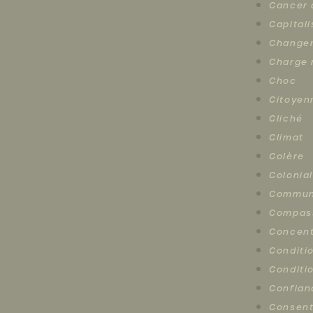
Cancer 
Capital
Changem
Charge 
Choc
Citoyen
Cliché
Climat
Colère
Colonia
Commun
Compas
Concent
Conditi
Conditi
Confian
Consen