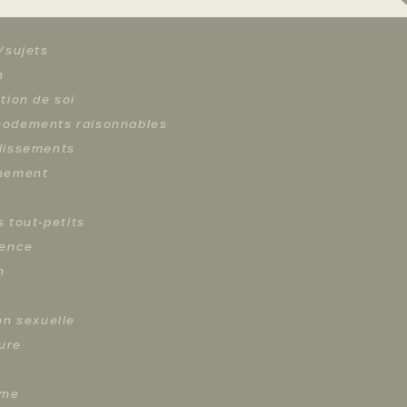
/sujets
n
tion de soi
odements raisonnables
lissements
hement
s tout-petits
cence
n
on sexuelle
ture
sme