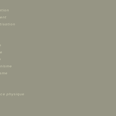
ation
ment
tisation
e
ie
e
inisme
isme
ce physique