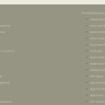
Thématiques
Abando
utaire
Accepta
ène
Accomm
Accomp
Accouc
t Loisirs
Achats
Activité
Adoles
Adoptio
ce
Afrique
aphies
Agressi
Agricul
Albinos
 femmes
Alcooli