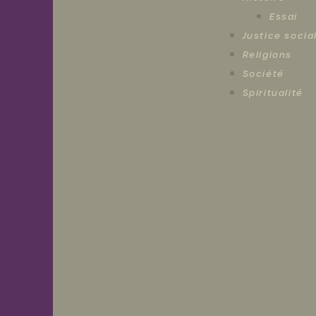
Essai
Justice socia
Religions
Société
Spiritualité