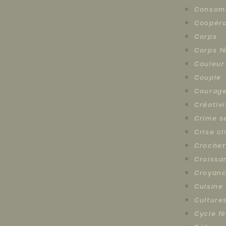
Consomm
Coopéra
Corps
Corps f
Couleur
Couple
Courag
Créativi
Crime s
Crise c
Crochet
Croissa
Croyan
Cuisine
Cultures
Cycle f