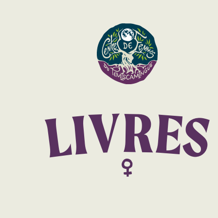
R
V
E
I
S
L