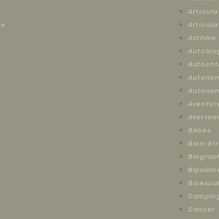
Articula
le
Articula
Asthme
Autobio
Autocht
Autono
Autonom
Aventur
Avortem
Bébés
Bien-êt
Biograp
Bipolair
Bisexual
Campin
Cancer