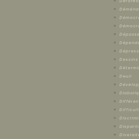
Défores
Déména
Démocr
Démocra
Dépasse
Dépend
Dépress
Dessins
Détermi
Deuil
Dévelop
Diaboli
Différe
Difficul
Discrim
Disparit
Diversi