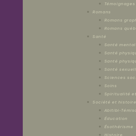
Témoignages
Bureau:
Romans
819
622-
Romans grap
0777
Romans québ
Intervention:
819
Santé
622-
Santé mental
0111
Santé physiq
info@centrefemmestemiscamingue.com
Santé physiq
Santé sexuel
Sciences soc
Soins
Spiritualité 
Société et histoir
Abitibi-Témi
Éducation
Ésothérisme
Histoire