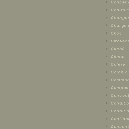
Cancer 
Capital
Changem
Charge 
Choc
Citoyen
Cliché
Climat
Colère
Colonia
Commun
Compas
Concent
Conditi
Conditi
Confian
Consen