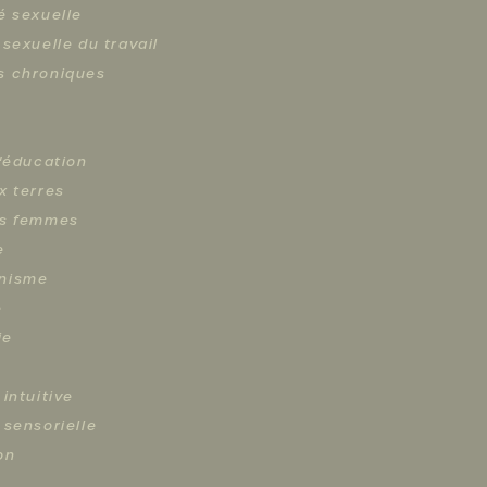
é sexuelle
 sexuelle du travail
s chroniques
s
l'éducation
x terres
es femmes
e
nisme
e
ie
 intuitive
 sensorielle
on