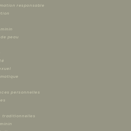
ation responsable
tion
éminin
 de peau
e
té
exuel
limatique
nces personnelles
ces
 traditionnelles
éminin