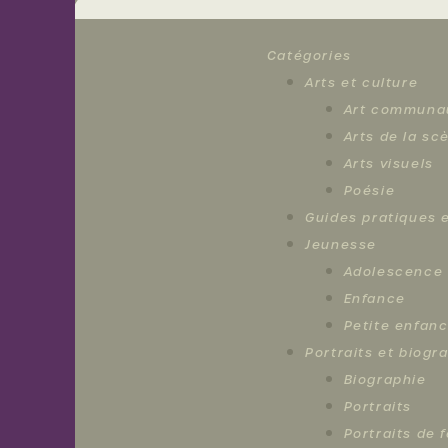
Nouvelles
Catégories
Arts et culture
Activités
Art communa
Arts de la sc
Arts visuels
Membres
Poésie
Guides pratiques e
À
Jeunesse
Adolescence
propos
Enfance
Petite enfan
Portraits et biogr
Nous
Biographie
joindre
Portraits
Portraits de