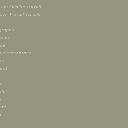
tion Famille-travail
tion Travail-famille
graphie
ones
mie
ie alimentaire
es
ent
re
hie
e
ité
g