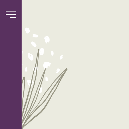
Services
Biblio
l’Antre-
Semeuse