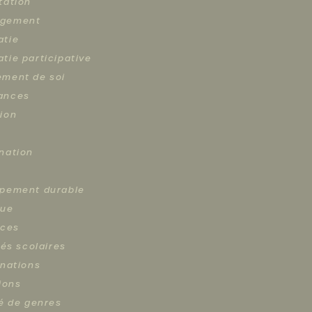
tation
gement
atie
tie participative
ment de soi
ances
ion
nation
pement durable
que
nces
tés scolaires
inations
ions
té de genres