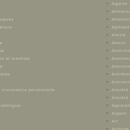
Algérie
Aliment
hiques
Allaite
écois
Alphabé
Amitié
e
Amour
ue
Anarchi
ue et mentale
Anatom
le
Anorexi
iales
Antifém
Antirac
et croissance personnelle
Anxiété
e
Anxiété
scamingue
Apparen
Argent
Art
Arthrite