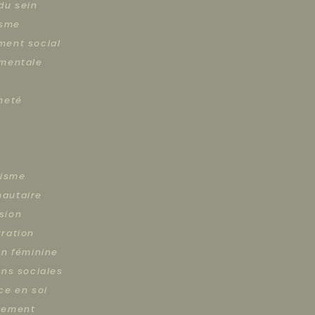
du sein
isme
ent social
mentale
neté
lisme
autaire
sion
ration
on féminine
ons sociales
ce en soi
tement