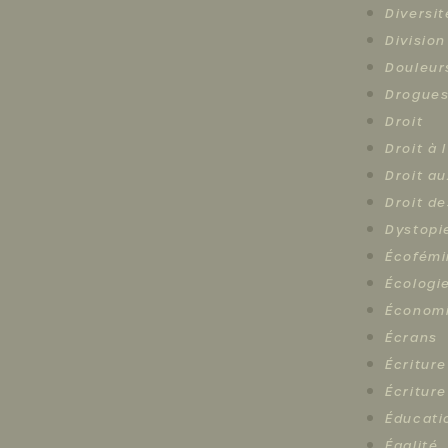
Diversit
Division
Douleur
Drogue
Droit
Droit à 
Droit au
Droit d
Dystopi
Écofémi
Écologi
Économ
Écrans
Écriture
Écriture
Éducati
Égalité