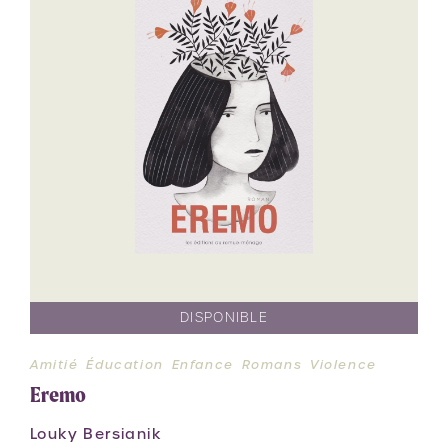
DISPONIBLE
Amitié
Éducation
Enfance
Romans
Violence
Eremo
Louky Bersianik