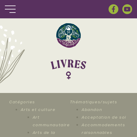
R
V
E
I
S
L
Catégories
Thématiques/sujets
Arts et culture
Abandon
Art
Acceptation de soi
communautaire
Accommodements
Arts de la
raisonnables