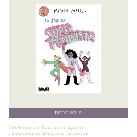
DISPONIBLE
Adolescence
Éducation
Égalité
Féminisme et féministe
Jeunesse