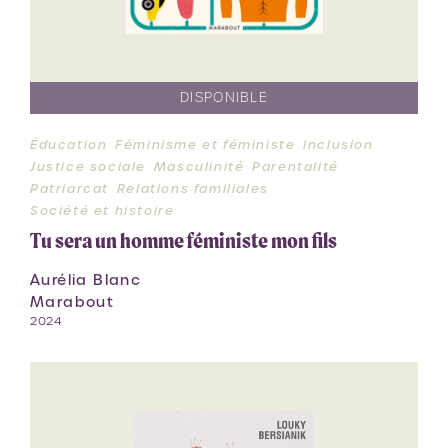
DISPONIBLE
Éducation
Féminisme et féministe
Inclusion
Justice sociale
Masculinité
Parentalité
Patriarcat
Relations familiales
Société et histoire
Tu sera un homme féministe mon fils
Aurélia Blanc
Marabout
2024