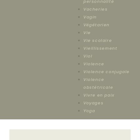
personnalité
Vacheries
Vagin
Végétarien
Vie
Vie scolaire
Vieillissement
Viol
Violence
Violence conjugale
Violence
obstétricale
Vivre en paix
Voyages
Yoga