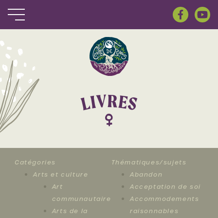
R
V
E
I
S
L
Catégories
Thématiques/sujets
Arts et culture
Abandon
Art
Acceptation de soi
communautaire
Accommodements
Arts de la
raisonnables