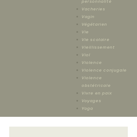
personnalité
Vacheries
Vagin
Végétarien
Vie
Vie scolaire
Vieillissement
Viol
Violence
Violence conjugale
Violence
obstétricale
Vivre en paix
Voyages
Yoga