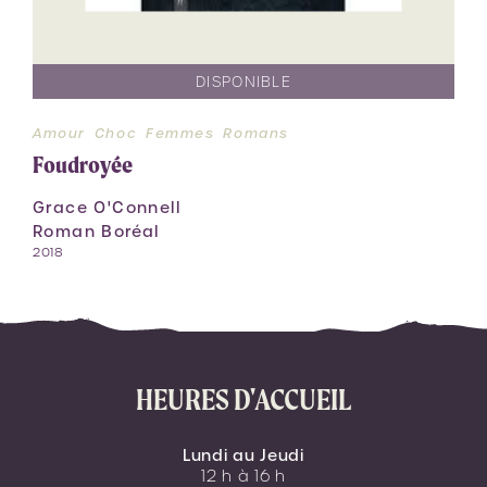
DISPONIBLE
Amour
Choc
Femmes
Romans
Foudroyée
Grace O'Connell
Roman Boréal
2018
HEURES D'ACCUEIL
Lundi au Jeudi
12 h à 16 h