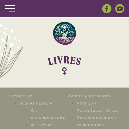
R
V
E
I
S
L
Catégories
Thématiques/sujets
Arts et culture
Abandon
Art
Acceptation de soi
communautaire
Accommodements
Arts de la
raisonnables