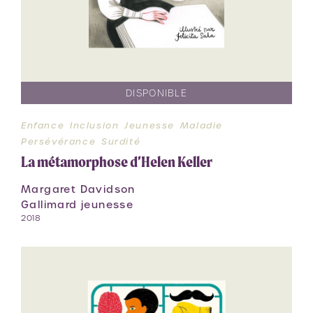
DISPONIBLE
Enfance
Inclusion
Jeunesse
Maladie
Persévérance
Surdité
La métamorphose d’Helen Keller
Margaret Davidson
Gallimard jeunesse
2018