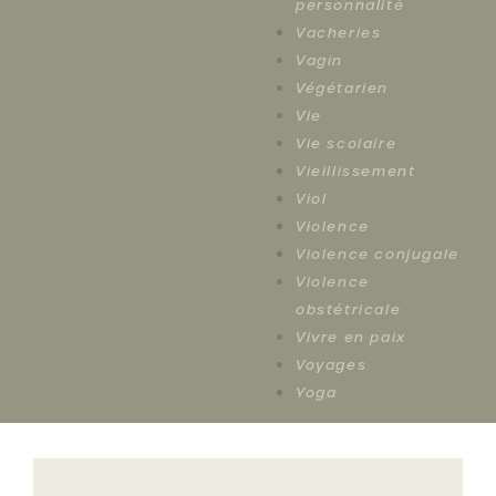
personnalité
Vacheries
Vagin
Végétarien
Vie
Vie scolaire
Vieillissement
Viol
Violence
Violence conjugale
Violence
obstétricale
Vivre en paix
Voyages
Yoga