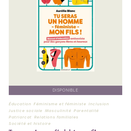
DISPONIBLE
Éducation
Féminisme et féministe
Inclusion
Justice sociale
Masculinité
Parentalité
Patriarcat
Relations familiales
Société et histoire