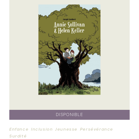
DISPONIBLE
Enfance
Inclusion
Jeunesse
Persévérance
Surdité